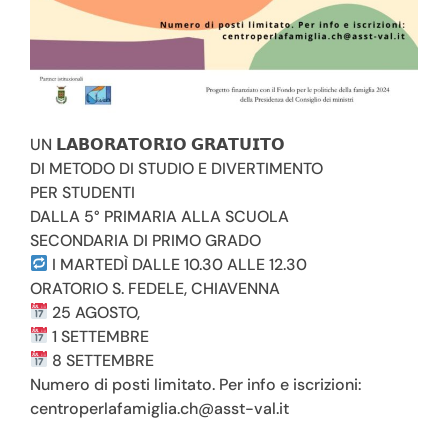
UN 𝗟𝗔𝗕𝗢𝗥𝗔𝗧𝗢𝗥𝗜𝗢 𝗚𝗥𝗔𝗧𝗨𝗜𝗧𝗢
DI METODO DI STUDIO E DIVERTIMENTO
PER STUDENTI
DALLA 5° PRIMARIA ALLA SCUOLA
SECONDARIA DI PRIMO GRADO
I MARTEDÌ DALLE 10.30 ALLE 12.30
ORATORIO S. FEDELE, CHIAVENNA
25 AGOSTO,
1 SETTEMBRE
8 SETTEMBRE
Salute mentale
Numero di posti limitato. Per info e iscrizioni:
“Versi di Poesia”
centroperlafamiglia.ch@asst-val.it