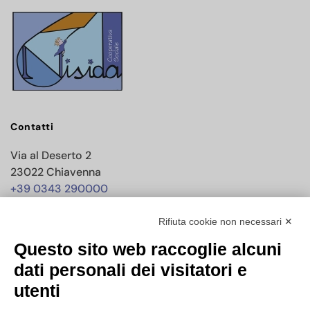
Contatti
Via al Deserto 2
23022 Chiavenna
+39 0343 290000
info@nisida.coop
Rifiuta cookie non necessari ✕
Questo sito web raccoglie alcuni
Dati societari
dati personali dei visitatori e
utenti
C.F./P.IVA 00619150147
PEC
nisidacoop@pec.confcooperative.it