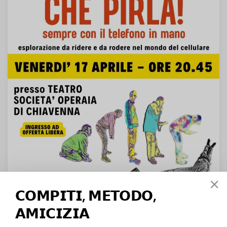
𝗖𝗢𝗠𝗣𝗜𝗧𝗜, 𝗠𝗘𝗧𝗢𝗗𝗢,
𝗔𝗠𝗜𝗖𝗜𝗭𝗜𝗔