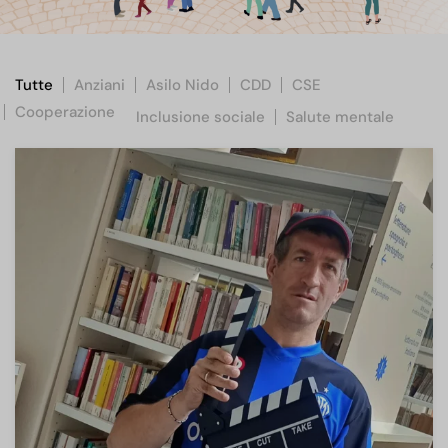
Tutte
Anziani
Asilo Nido
CDD
CSE
Cooperazione
Inclusione sociale
Salute mentale