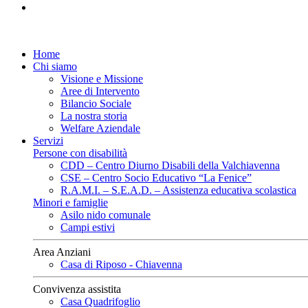
Home
Chi siamo
Visione e Missione
Aree di Intervento
Bilancio Sociale
La nostra storia
Welfare Aziendale
Servizi
Persone con disabilità
CDD – Centro Diurno Disabili della Valchiavenna
CSE – Centro Socio Educativo “La Fenice”
R.A.M.I. – S.E.A.D. – Assistenza educativa scolastica
Minori e famiglie
Asilo nido comunale
Campi estivi
Area Anziani
Casa di Riposo - Chiavenna
Convivenza assistita
Casa Quadrifoglio