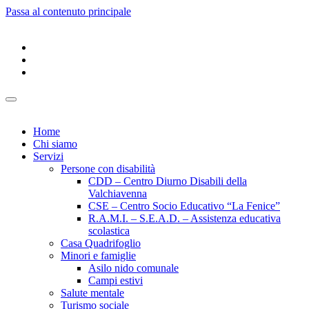
Passa al contenuto principale
Home
Chi siamo
Servizi
Persone con disabilità
CDD – Centro Diurno Disabili della
Valchiavenna
CSE – Centro Socio Educativo “La Fenice”
R.A.M.I. – S.E.A.D. – Assistenza educativa
scolastica
Casa Quadrifoglio
Minori e famiglie
Asilo nido comunale
Campi estivi
Salute mentale
Turismo sociale