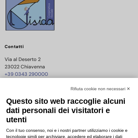
Contatti
Via al Deserto 2
23022 Chiavenna
+39 0343 290000
info@nisida.coop
Rifiuta cookie non necessari ✕
Questo sito web raccoglie alcuni
Dati societari
dati personali dei visitatori e
utenti
C.F./P.IVA 00619150147
PEC
nisidacoop@pec.confcooperative.it
Con il tuo consenso, noi e i nostri partner utilizziamo i cookie e
tecnologie simili per archiviare, accedere ed elaborare i dati
Forma giuridica e qualificazione ai sensi del codice del Terzo