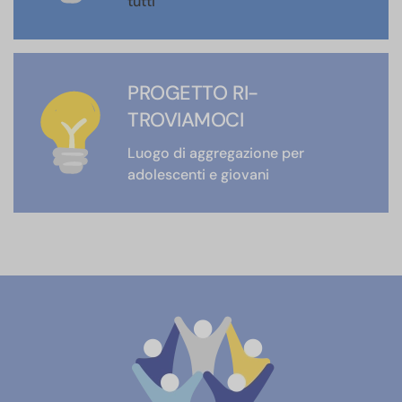
tutti
PROGETTO RI-
TROVIAMOCI
Luogo di aggregazione per
adolescenti e giovani