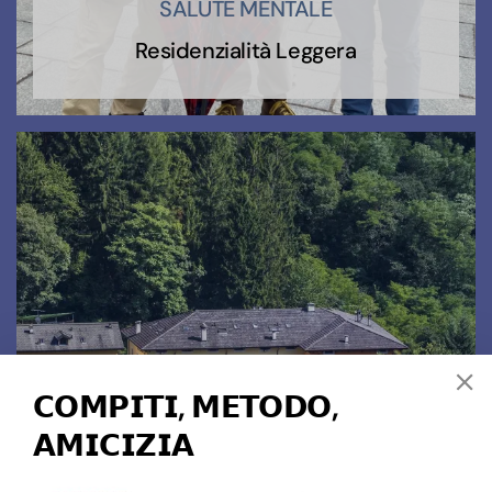
SALUTE MENTALE
Residenzialità Leggera
𝗖𝗢𝗠𝗣𝗜𝗧𝗜, 𝗠𝗘𝗧𝗢𝗗𝗢,
𝗔𝗠𝗜𝗖𝗜𝗭𝗜𝗔
TURISMO SOCIALE