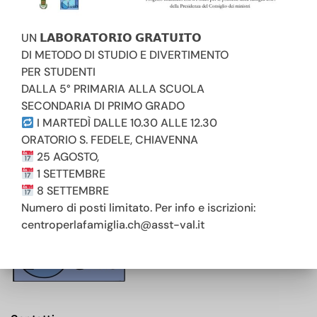
UN 𝗟𝗔𝗕𝗢𝗥𝗔𝗧𝗢𝗥𝗜𝗢 𝗚𝗥𝗔𝗧𝗨𝗜𝗧𝗢
DI METODO DI STUDIO E DIVERTIMENTO
PER STUDENTI
Torna alle news
DALLA 5° PRIMARIA ALLA SCUOLA
SECONDARIA DI PRIMO GRADO
I MARTEDÌ DALLE 10.30 ALLE 12.30
ORATORIO S. FEDELE, CHIAVENNA
25 AGOSTO,
1 SETTEMBRE
8 SETTEMBRE
Numero di posti limitato. Per info e iscrizioni:
centroperlafamiglia.ch@asst-val.it