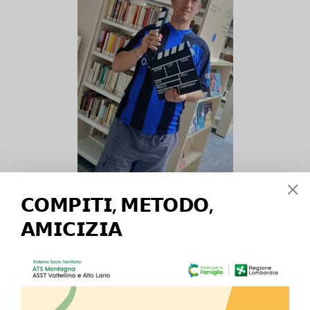
𝗖𝗢𝗠𝗣𝗜𝗧𝗜, 𝗠𝗘𝗧𝗢𝗗𝗢,
𝗔𝗠𝗜𝗖𝗜𝗭𝗜𝗔
Tante notizie sulle nostre attività, interviste e video
divertenti realizzati dal gruppo di cortometraggio
l’ultima novità è la divertentissima rubrica CDD CAFFE’.