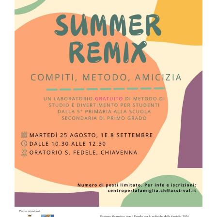
In redazione abbiamo la nostra presentatrice Debora
con gli inviati Walter, Mattia, Damiano, dietro le quinti
Fabio e Gabriele per supporto tecnico ma non si tirano
indietro quando devo recitare in qualche schetch.
Trovi anche i nostri cortometraggi che abbiamo
realizzato col gruppo “Volevo Fare del Cinema”
Seguici su facebook e iscriviti al canale youtube per
seguire il
nostro Tg!
Facebook
YouTube
Instagram