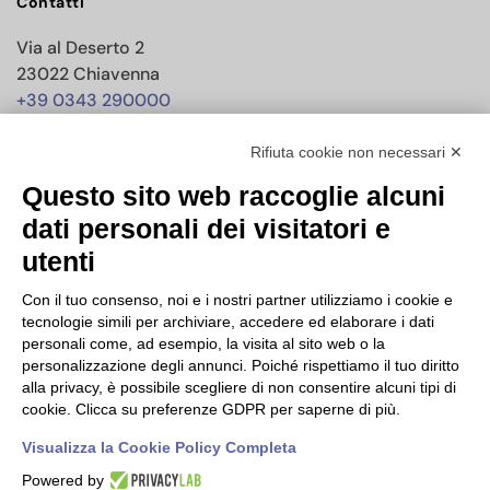
Contatti
Via al Deserto 2
23022 Chiavenna
+39 0343 290000
info@nisida.coop
Rifiuta cookie non necessari ✕
Questo sito web raccoglie alcuni
Dati societari
dati personali dei visitatori e
utenti
C.F./P.IVA 00619150147
PEC
nisidacoop@pec.confcooperative.it
Con il tuo consenso, noi e i nostri partner utilizziamo i cookie e
tecnologie simili per archiviare, accedere ed elaborare i dati
Forma giuridica e qualificazione ai sensi del codice del Terzo
personali come, ad esempio, la visita al sito web o la
settore Cooperativa Sociale di tipo A.
personalizzazione degli annunci. Poiché rispettiamo il tuo diritto
alla privacy, è possibile scegliere di non consentire alcuni tipi di
N° Iscrizione Albo Delle Cooperative A119858
cookie. Clicca su preferenze GDPR per saperne di più.
Iscrizione RUNTS 4050 del 21/03/2022
Visualizza la Cookie Policy Completa
Powered by