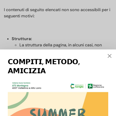
I contenuti di seguito elencati non sono accessibili per i
seguenti motivi:
Struttura:
La struttura della pagina, in alcuni casi, non
risulta sempre conforme alle linee guida di
accessibilità.
𝗖𝗢𝗠𝗣𝗜𝗧𝗜, 𝗠𝗘𝗧𝗢𝗗𝗢,
Alcuni elementi potrebbero non avere
𝗔𝗠𝗜𝗖𝗜𝗭𝗜𝗔
un’etichetta testuale accessibile per gli utenti
che utilizzano la tecnologia di screen reader
Alcuni contenuti multimediali come le immagini
potrebbero avere un alt text non chiaro oppure
mancante
Visibilità: