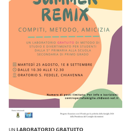
Il colore di alcuni testi potrebbe non avere un
contrasto sufficiente per risultare accessibile
Navigazione da tastiera:
Il focus di alcuni elementi potrebbe essere
nascosto, assente oppure cancellato
Alcuni bottoni potrebbero dei nomi non
accessibili
Form:
In alcuni casi i campi dei form potrebbero non
avere la possibilità di autocomplete
Alcuni elementi del form potrebbero non avere
un nome accessibile
Potrebbero inoltre essere presenti altri errori di
UN 𝗟𝗔𝗕𝗢𝗥𝗔𝗧𝗢𝗥𝗜𝗢 𝗚𝗥𝗔𝗧𝗨𝗜𝗧𝗢