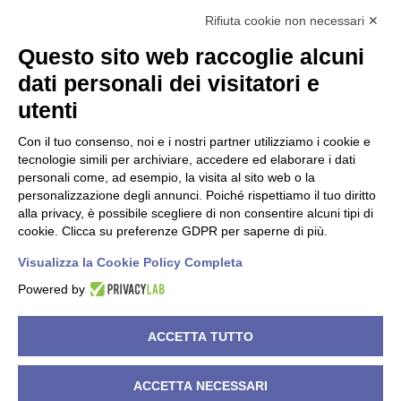
info@nisida.coop
Rifiuta cookie non necessari ✕
Questo sito web raccoglie alcuni
Dati societari
dati personali dei visitatori e
utenti
C.F./P.IVA 00619150147
PEC
nisidacoop@pec.confcooperative.it
Con il tuo consenso, noi e i nostri partner utilizziamo i cookie e
tecnologie simili per archiviare, accedere ed elaborare i dati
Forma giuridica e qualificazione ai sensi del codice del Terzo
personali come, ad esempio, la visita al sito web o la
settore Cooperativa Sociale di tipo A.
personalizzazione degli annunci. Poiché rispettiamo il tuo diritto
alla privacy, è possibile scegliere di non consentire alcuni tipi di
N° Iscrizione Albo Delle Cooperative A119858
cookie. Clicca su preferenze GDPR per saperne di più.
Iscrizione RUNTS 4050 del 21/03/2022
Visualizza la Cookie Policy Completa
Powered by
©
2026
Cooperativa Sociale NISIDA. All rights reserved.
ACCETTA TUTTO
Powered by
Noratech
.
ACCETTA NECESSARI
Privacy Policy
Cookie Policy