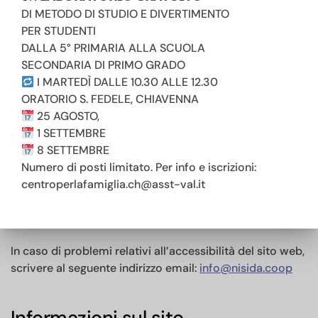
accessibilità non elencati in questa lista.
DI METODO DI STUDIO E DIVERTIMENTO
PER STUDENTI
Redazione della dichiarazione di
DALLA 5° PRIMARIA ALLA SCUOLA
SECONDARIA DI PRIMO GRADO
accessibilità
I MARTEDÌ DALLE 10.30 ALLE 12.30
ORATORIO S. FEDELE, CHIAVENNA
La presente dichiarazione è stata redatta il 10/04/2026.
25 AGOSTO,
1 SETTEMBRE
La valutazione è stata effettuata da terzi.
8 SETTEMBRE
Numero di posti limitato. Per info e iscrizioni:
centroperlafamiglia.ch@asst-val.it
Feedback e informazioni di
contatto
In caso di problemi relativi all’accessibilità del sito web,
scrivere al seguente indirizzo email:
info@nisida.coop
Informazioni sul sito