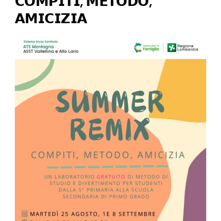
𝗖𝗢𝗠𝗣𝗜𝗧𝗜, 𝗠𝗘𝗧𝗢𝗗𝗢,
Gli ospiti della casa di Riposo Città di Chiavenna
𝗔𝗠𝗜𝗖𝗜𝗭𝗜𝗔
hanno ripescato nei loro ricordi per registrarle e
regalarle ai bambini dell’Asilo Nido Clyde Geronimi di
Chiavenna.
Un bellissimo CD è a disposizione, pronto ad
entrare nelle vostre case.
Se non volete farvi scappare questa occasione
contattateci su
educatricicdr@nisida.coop
o via whatsApp al numero 3339554378
Oppure Vi aspettiamo martedì 5 novembre dalle
9.30 alle 11 all’ingresso principale della Casa di Riposo
dove potrete aggiudicarvi la vostra copia!