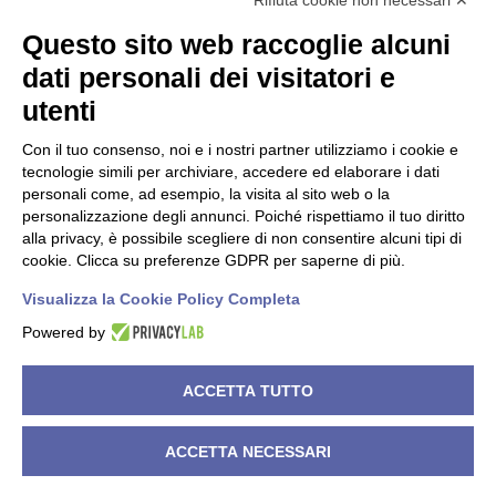
Rifiuta cookie non necessari ✕
Questo sito web raccoglie alcuni
Dati societari
dati personali dei visitatori e
utenti
C.F./P.IVA 00619150147
PEC
nisidacoop@pec.confcooperative.it
Con il tuo consenso, noi e i nostri partner utilizziamo i cookie e
tecnologie simili per archiviare, accedere ed elaborare i dati
Forma giuridica e qualificazione ai sensi del codice del Terzo
personali come, ad esempio, la visita al sito web o la
settore Cooperativa Sociale di tipo A.
personalizzazione degli annunci. Poiché rispettiamo il tuo diritto
alla privacy, è possibile scegliere di non consentire alcuni tipi di
N° Iscrizione Albo Delle Cooperative A119858
cookie. Clicca su preferenze GDPR per saperne di più.
Iscrizione RUNTS 4050 del 21/03/2022
Visualizza la Cookie Policy Completa
Powered by
©
2026
Cooperativa Sociale NISIDA. All rights reserved.
ACCETTA TUTTO
Powered by
Noratech
.
ACCETTA NECESSARI
Privacy Policy
Cookie Policy
Dichiarazione di accessibilità