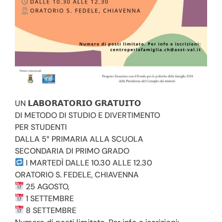
“La madona de la nèv, la cuntava fin al des:
un, dü, tri …”
#casadiriposo
#chiavenna
#filastrocche
#bambinifelici
UN 𝗟𝗔𝗕𝗢𝗥𝗔𝗧𝗢𝗥𝗜𝗢 𝗚𝗥𝗔𝗧𝗨𝗜𝗧𝗢
DI METODO DI STUDIO E DIVERTIMENTO
PER STUDENTI
DALLA 5° PRIMARIA ALLA SCUOLA
SECONDARIA DI PRIMO GRADO
I MARTEDÌ DALLE 10.30 ALLE 12.30
ORATORIO S. FEDELE, CHIAVENNA
25 AGOSTO,
1 SETTEMBRE
Torna alle news
8 SETTEMBRE