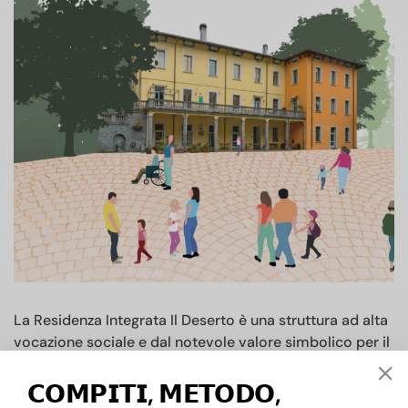
La Residenza Integrata Il Deserto è una struttura ad alta
vocazione sociale e dal notevole valore simbolico per il
territorio della Valchiavenna. Nata come ricovero per
anziani e persone con disabilità, oggi la sua finalità è
𝗖𝗢𝗠𝗣𝗜𝗧𝗜, 𝗠𝗘𝗧𝗢𝗗𝗢,
un’accoglienza aperta al bisogno, che si esprime