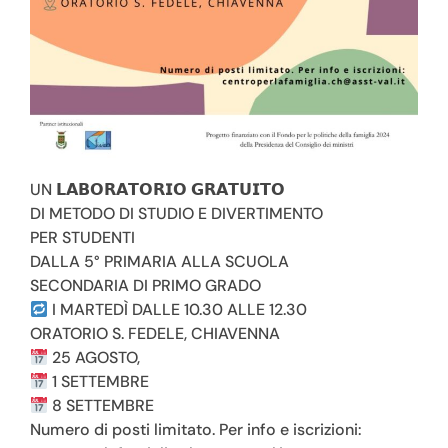
L’acquisizione del Deserto riveste una grande
importanza per gli enti e le persone che abitano i suoi
spazi, oltre che per l’intero territorio della Valchiavenna.
Un investimento che guarda al futuro per:
garantire continuità alle attività che, negli anni,
hanno trovato dimora all’interno della struttura e
che difficilmente potrebbero trovare una nuova
UN 𝗟𝗔𝗕𝗢𝗥𝗔𝗧𝗢𝗥𝗜𝗢 𝗚𝗥𝗔𝗧𝗨𝗜𝗧𝗢
collocazione;
DI METODO DI STUDIO E DIVERTIMENTO
PER STUDENTI
consentire alle famiglie del condominio solidale di
DALLA 5° PRIMARIA ALLA SCUOLA
portare avanti la propria esperienza di vita
SECONDARIA DI PRIMO GRADO
comunitaria costruita nel tempo;
I MARTEDÌ DALLE 10.30 ALLE 12.30
ORATORIO S. FEDELE, CHIAVENNA
rafforzare e ottimizzare i servizi già esistenti,
25 AGOSTO,
ripensandoli per renderli sempre più efficaci,
1 SETTEMBRE
sostenibili e capaci di rispondere ai bisogni della
8 SETTEMBRE
comunità;
Numero di posti limitato. Per info e iscrizioni: