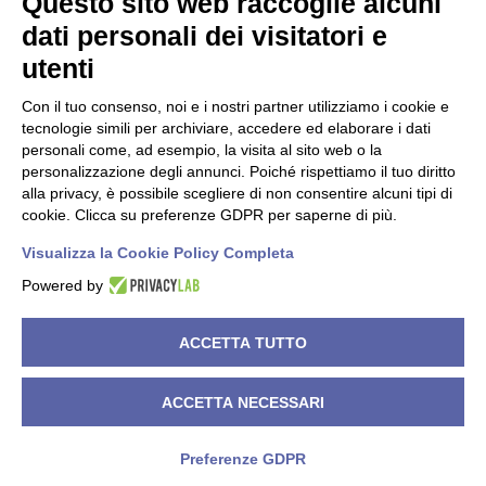
Questo sito web raccoglie alcuni
Dati societari
dati personali dei visitatori e
utenti
C.F./P.IVA 00619150147
PEC
nisidacoop@pec.confcooperative.it
Con il tuo consenso, noi e i nostri partner utilizziamo i cookie e
tecnologie simili per archiviare, accedere ed elaborare i dati
Forma giuridica e qualificazione ai sensi del codice del Terzo
personali come, ad esempio, la visita al sito web o la
settore Cooperativa Sociale di tipo A.
personalizzazione degli annunci. Poiché rispettiamo il tuo diritto
alla privacy, è possibile scegliere di non consentire alcuni tipi di
N° Iscrizione Albo Delle Cooperative A119858
cookie. Clicca su preferenze GDPR per saperne di più.
Iscrizione RUNTS 4050 del 21/03/2022
Visualizza la Cookie Policy Completa
Powered by
©
2026
Cooperativa Sociale NISIDA. All rights reserved.
ACCETTA TUTTO
Powered by
Noratech
.
ACCETTA NECESSARI
Privacy Policy
Cookie Policy
Dichiarazione di accessibilità
Preferenze GDPR