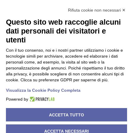
info@nisida.coop
Rifiuta cookie non necessari ✕
Questo sito web raccoglie alcuni
Dati societari
dati personali dei visitatori e
utenti
C.F./P.IVA 00619150147
PEC
nisidacoop@pec.confcooperative.it
Con il tuo consenso, noi e i nostri partner utilizziamo i cookie e
tecnologie simili per archiviare, accedere ed elaborare i dati
Forma giuridica e qualificazione ai sensi del codice del Terzo
personali come, ad esempio, la visita al sito web o la
settore Cooperativa Sociale di tipo A.
personalizzazione degli annunci. Poiché rispettiamo il tuo diritto
alla privacy, è possibile scegliere di non consentire alcuni tipi di
N° Iscrizione Albo Delle Cooperative A119858
cookie. Clicca su preferenze GDPR per saperne di più.
Iscrizione RUNTS 4050 del 21/03/2022
Visualizza la Cookie Policy Completa
Powered by
©
2026
Cooperativa Sociale NISIDA. All rights reserved.
ACCETTA TUTTO
Powered by
Noratech
.
ACCETTA NECESSARI