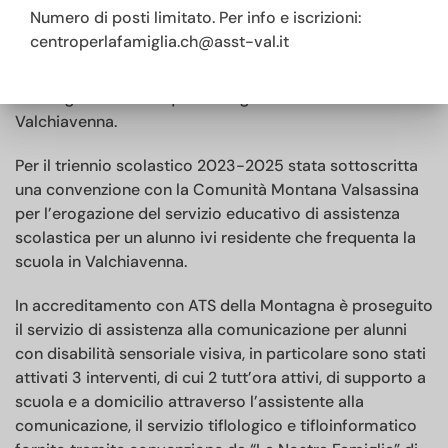
Grandangolo, sono stati realizzati sul territorio della
Numero di posti limitato. Per info e iscrizioni:
Valchiavenna interventi di
Assistenza educativa
centroperlafamiglia.ch@asst-val.it
scolastica
nell’anno scolastico 2023-2024 e 2024-
2025 per 9 alunni con disabilità provenienti dal
morbegnese che frequentano gli istituti scolastici della
Valchiavenna.
Per il triennio scolastico 2023-2025 stata sottoscritta
una convenzione con la Comunità Montana Valsassina
per l’erogazione del
servizio educativo di assistenza
scolastica
per un alunno ivi residente che frequenta la
scuola in Valchiavenna.
In accreditamento con ATS della Montagna è proseguito
il servizio di
assistenza alla comunicazione
per alunni
con disabilità sensoriale visiva, in particolare sono stati
attivati 3 interventi, di cui 2 tutt’ora attivi, di supporto a
scuola e a domicilio attraverso l’assistente alla
comunicazione, il servizio tiflologico e tifloinformatico