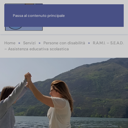
Passa al contenuto principale
Home
Servizi
Persone con disabilità
R.A.M.I. – S.E.A.D.
– Assistenza educativa scolastica