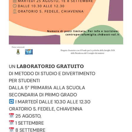
garantisce a domicilio dell’utente, in particolare se in
stato di gravità, o sul territorio prestazioni di supporto
educativo e d’integrazione sociale alla persona disabile
e alla sua famiglia.
Attraverso il lavoro di rete si mettono in relazione le
differenti figure professionali appartenenti a differenti
enti attivando, dove è possibile, quelle realtà
significative per gli utenti del SEAD.
UN 𝗟𝗔𝗕𝗢𝗥𝗔𝗧𝗢𝗥𝗜𝗢 𝗚𝗥𝗔𝗧𝗨𝗜𝗧𝗢
DI METODO DI STUDIO E DIVERTIMENTO
PER STUDENTI
DALLA 5° PRIMARIA ALLA SCUOLA
Assistenza educativa scolastica
SECONDARIA DI PRIMO GRADO
I MARTEDÌ DALLE 10.30 ALLE 12.30
e alla comunicazione
ORATORIO S. FEDELE, CHIAVENNA
25 AGOSTO,
In collaborazione con l’Ufficio di Piano della Comunità
1 SETTEMBRE
Montana Valtellina di Morbegno e la cooperativa
8 SETTEMBRE