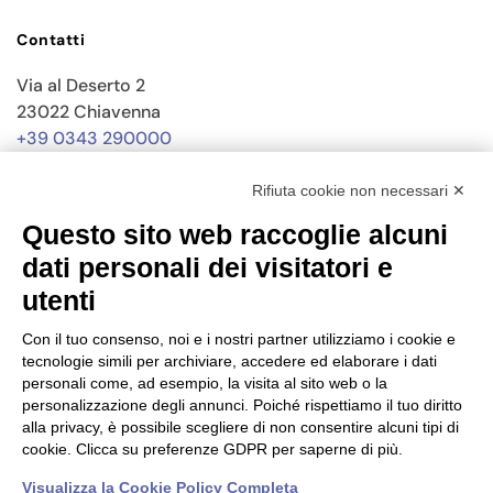
Contatti
Via al Deserto 2
23022 Chiavenna
+39 0343 290000
info@nisida.coop
Rifiuta cookie non necessari ✕
Questo sito web raccoglie alcuni
Dati societari
dati personali dei visitatori e
utenti
C.F./P.IVA 00619150147
PEC
nisidacoop@pec.confcooperative.it
Con il tuo consenso, noi e i nostri partner utilizziamo i cookie e
tecnologie simili per archiviare, accedere ed elaborare i dati
Forma giuridica e qualificazione ai sensi del codice del Terzo
personali come, ad esempio, la visita al sito web o la
settore Cooperativa Sociale di tipo A.
personalizzazione degli annunci. Poiché rispettiamo il tuo diritto
alla privacy, è possibile scegliere di non consentire alcuni tipi di
N° Iscrizione Albo Delle Cooperative A119858
cookie. Clicca su preferenze GDPR per saperne di più.
Iscrizione RUNTS 4050 del 21/03/2022
Visualizza la Cookie Policy Completa