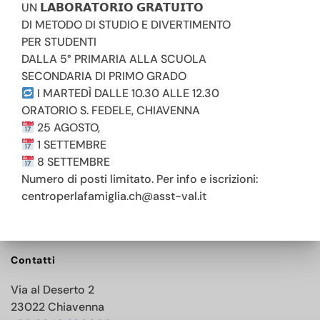
UN 𝗟𝗔𝗕𝗢𝗥𝗔𝗧𝗢𝗥𝗜𝗢 𝗚𝗥𝗔𝗧𝗨𝗜𝗧𝗢
DI METODO DI STUDIO E DIVERTIMENTO
PER STUDENTI
DALLA 5° PRIMARIA ALLA SCUOLA
SECONDARIA DI PRIMO GRADO
I MARTEDÌ DALLE 10.30 ALLE 12.30
ORATORIO S. FEDELE, CHIAVENNA
25 AGOSTO,
1 SETTEMBRE
8 SETTEMBRE
Numero di posti limitato. Per info e iscrizioni:
centroperlafamiglia.ch@asst-val.it
Contatti
Via al Deserto 2
23022 Chiavenna