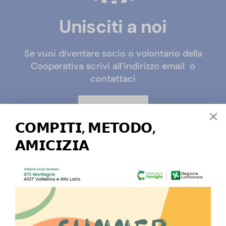
Unisciti a noi
Se vuoi diventare socio o volontario della
Cooperativa scrivi all’indirizzo email
o
contattaci
SCOPRI COME
𝗖𝗢𝗠𝗣𝗜𝗧𝗜, 𝗠𝗘𝗧𝗢𝗗𝗢,
𝗔𝗠𝗜𝗖𝗜𝗭𝗜𝗔