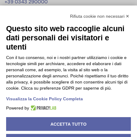
+39 0343 290000
info@nisida.coop
Rifiuta cookie non necessari ✕
Questo sito web raccoglie alcuni
Dati societari
dati personali dei visitatori e
utenti
C.F./P.IVA 00619150147
PEC
nisidacoop@pec.confcooperative.it
Con il tuo consenso, noi e i nostri partner utilizziamo i cookie e
tecnologie simili per archiviare, accedere ed elaborare i dati
Forma giuridica e qualificazione ai sensi del codice del Terzo
personali come, ad esempio, la visita al sito web o la
settore Cooperativa Sociale di tipo A.
personalizzazione degli annunci. Poiché rispettiamo il tuo diritto
alla privacy, è possibile scegliere di non consentire alcuni tipi di
N° Iscrizione Albo Delle Cooperative A119858
cookie. Clicca su preferenze GDPR per saperne di più.
Iscrizione RUNTS 4050 del 21/03/2022
Visualizza la Cookie Policy Completa
Powered by
©
2026
Cooperativa Sociale NISIDA. All rights reserved.
ACCETTA TUTTO
Powered by
Noratech
.