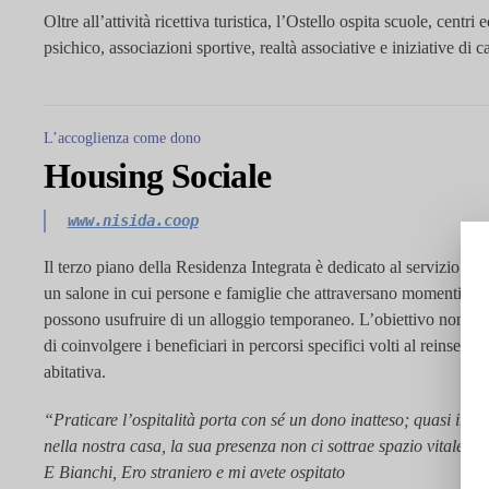
Oltre all’attività ricettiva turistica, l’Ostello ospita
scuole, centri 
psichico, associazioni sportive
,
realtà associative
e iniziative di ca
L’accoglienza come dono
Housing Sociale
www.nisida.coop
Il terzo piano della Residenza Integrata è dedicato al servizio di 
un salone in cui persone e famiglie che attraversano momenti di f
possono usufruire di un alloggio temporaneo. L’obiettivo non è s
di
coinvolgere i beneficiari in percorsi specifici volti al reinseri
abitativa.
“Praticare l’ospitalità porta con sé un dono inatteso; quasi inav
nella nostra casa, la sua presenza non ci sottrae spazio vitale, ma
E Bianchi, Ero straniero e mi avete ospitato