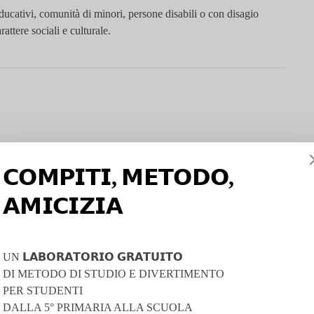
educativi, comunità di minori, persone disabili o con disagio
rattere sociali e culturale.
𝗖𝗢𝗠𝗣𝗜𝗧𝗜, 𝗠𝗘𝗧𝗢𝗗𝗢,
housing sociale gestito dalla cooperativa Nisida: tre appartamenti e
ragilità economica, abitativa o relazionale ricevono accoglienza e
𝗔𝗠𝗜𝗖𝗜𝗭𝗜𝗔
oltanto quello di sopperire a un bisogno materiale, ma
si propone
mento socio-lavorativo e alla riacquisizione dell’autonomia
UN 𝗟𝗔𝗕𝗢𝗥𝗔𝗧𝗢𝗥𝗜𝗢 𝗚𝗥𝗔𝗧𝗨𝗜𝗧𝗢
vertitamente finiremo per scoprire che facendo spazio all’altro
DI METODO DI STUDIO E DIVERTIMENTO
 allarga le nostre stanze e i nostri orizzonti”.
PER STUDENTI
DALLA 5° PRIMARIA ALLA SCUOLA