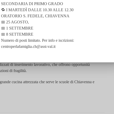
SECONDARIA DI PRIMO GRADO
🔁 I MARTEDÌ DALLE 10.30 ALLE 12.30
ORATORIO S. FEDELE, CHIAVENNA
📅 25 AGOSTO,
📅 1 SETTEMBRE
📅 8 SETTEMBRE
Numero di posti limitato. Per info e iscrizioni:
centroperlafamiglia.ch@asst-val.it
zione scolastica per scuole dell’infanzia, primarie e asili nido
lizzati di inserimento lavorativo, che offrono opportunità
ioni di fragilità.
grande cucina attrezzata
che serve le scuole di Chiavenna e