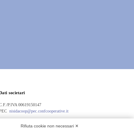
Dati societari
C.F./P.IVA 00619150147
PEC
nisidacoop@pec.confcooperative.it
Forma giuridica e qualificazione ai sensi del codice del Terzo settore
Rifiuta cookie non necessari ✕
Cooperativa Sociale di tipo A.