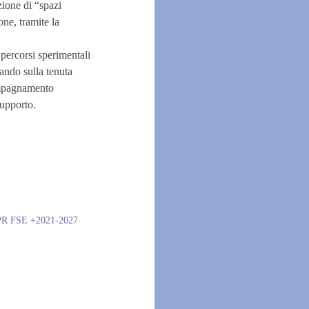
zione di “spazi
ne, tramite la
 percorsi sperimentali
ando sulla tenuta
compagnamento
 supporto.
l PR FSE +2021-2027