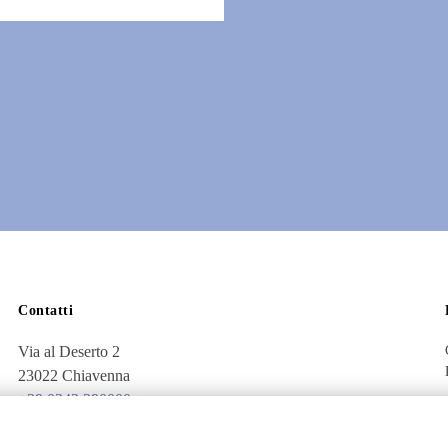
Contatti
Via al Deserto 2
23022 Chiavenna
+39 0343 290000
info@nisida.coop