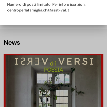
Numero di posti limitato. Per info e iscrizioni:
Mese (SO), via Crollanza 5, 23020
centroperlafamiglia.ch@asst-val.it
News