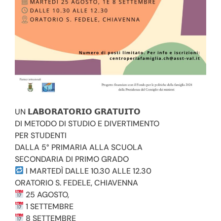
UN 𝗟𝗔𝗕𝗢𝗥𝗔𝗧𝗢𝗥𝗜𝗢 𝗚𝗥𝗔𝗧𝗨𝗜𝗧𝗢
DI METODO DI STUDIO E DIVERTIMENTO
PER STUDENTI
DALLA 5° PRIMARIA ALLA SCUOLA
SECONDARIA DI PRIMO GRADO
I MARTEDÌ DALLE 10.30 ALLE 12.30
ORATORIO S. FEDELE, CHIAVENNA
25 AGOSTO,
Dove si trova
1 SETTEMBRE
8 SETTEMBRE