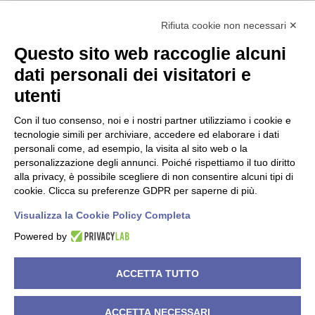
info@nisida.coop
Rifiuta cookie non necessari ✕
Questo sito web raccoglie alcuni
Dati societari
dati personali dei visitatori e
utenti
C.F./P.IVA 00619150147
PEC
nisidacoop@pec.confcooperative.it
Con il tuo consenso, noi e i nostri partner utilizziamo i cookie e
tecnologie simili per archiviare, accedere ed elaborare i dati
Forma giuridica e qualificazione ai sensi del codice del Terzo
personali come, ad esempio, la visita al sito web o la
settore Cooperativa Sociale di tipo A.
personalizzazione degli annunci. Poiché rispettiamo il tuo diritto
alla privacy, è possibile scegliere di non consentire alcuni tipi di
N° Iscrizione Albo Delle Cooperative A119858
cookie. Clicca su preferenze GDPR per saperne di più.
Iscrizione RUNTS 4050 del 21/03/2022
Visualizza la Cookie Policy Completa
Powered by
©
2026
Cooperativa Sociale NISIDA. All rights reserved.
ACCETTA TUTTO
Powered by
Noratech
.
ACCETTA NECESSARI