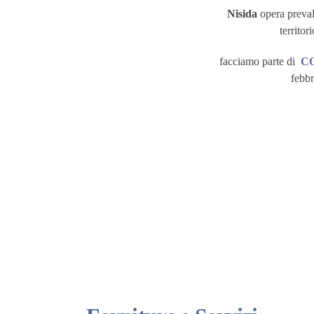
Nisida
opera preva
territor
facciamo parte di
C
febbr