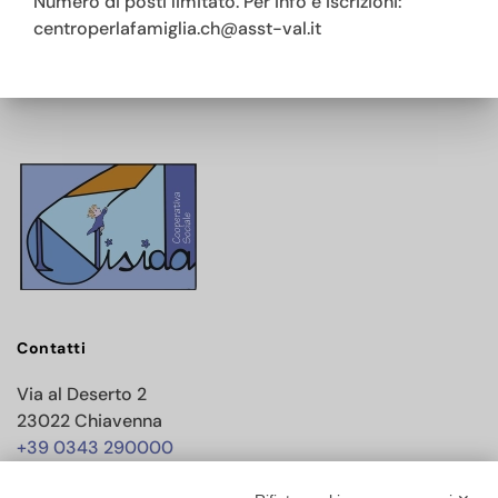
Numero di posti limitato. Per info e iscrizioni:
centroperlafamiglia.ch@asst-val.it
Contatti
Via al Deserto 2
23022 Chiavenna
+39 0343 290000
info@nisida.coop