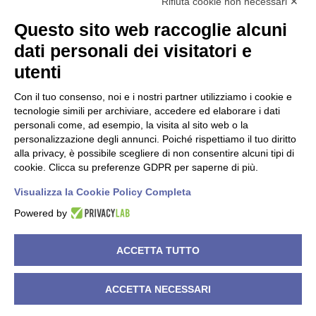
Rifiuta cookie non necessari ✕
Questo sito web raccoglie alcuni
Dati societari
dati personali dei visitatori e
utenti
C.F./P.IVA 00619150147
PEC
nisidacoop@pec.confcooperative.it
Con il tuo consenso, noi e i nostri partner utilizziamo i cookie e
tecnologie simili per archiviare, accedere ed elaborare i dati
Forma giuridica e qualificazione ai sensi del codice del Terzo
personali come, ad esempio, la visita al sito web o la
settore Cooperativa Sociale di tipo A.
personalizzazione degli annunci. Poiché rispettiamo il tuo diritto
alla privacy, è possibile scegliere di non consentire alcuni tipi di
N° Iscrizione Albo Delle Cooperative A119858
cookie. Clicca su preferenze GDPR per saperne di più.
Iscrizione RUNTS 4050 del 21/03/2022
Visualizza la Cookie Policy Completa
Powered by
©
2026
Cooperativa Sociale NISIDA. All rights reserved.
ACCETTA TUTTO
Powered by
Noratech
.
ACCETTA NECESSARI
Privacy Policy
Cookie Policy
Dichiarazione di accessibilità