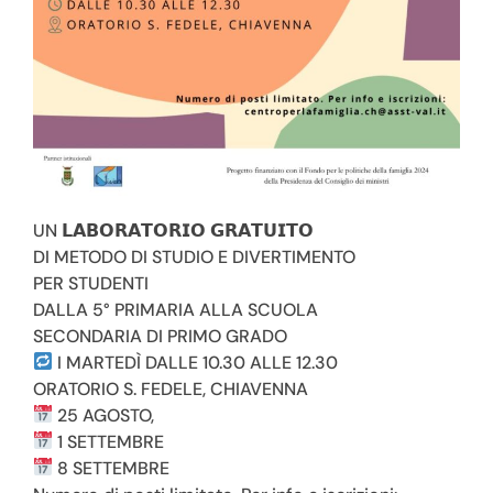
con gli inviati Walter, Mattia, Damiano, dietro le quinti
Fabio e Gabriele per supporto tecnico ma non si tirano
indietro quando devo recitare in qualche schetch.
Trovi anche i nostri cortometraggi che abbiamo
realizzato col gruppo “Volevo Fare del Cinema”
Seguici su facebook e iscriviti al canale youtube per
seguire il
nostro Tg!
UN 𝗟𝗔𝗕𝗢𝗥𝗔𝗧𝗢𝗥𝗜𝗢 𝗚𝗥𝗔𝗧𝗨𝗜𝗧𝗢
DI METODO DI STUDIO E DIVERTIMENTO
Facebook
YouTube
Instagram
PER STUDENTI
DALLA 5° PRIMARIA ALLA SCUOLA
SECONDARIA DI PRIMO GRADO
I MARTEDÌ DALLE 10.30 ALLE 12.30
ORATORIO S. FEDELE, CHIAVENNA
25 AGOSTO,
1 SETTEMBRE
8 SETTEMBRE