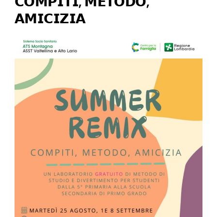
𝗖𝗢𝗠𝗣𝗜𝗧𝗜, 𝗠𝗘𝗧𝗢𝗗𝗢,
𝗔𝗠𝗜𝗖𝗜𝗭𝗜𝗔
TG Centro
Scritto da
super_noratech
il
22 Aprile 2026
. Pubblicato in
CDD
.
Tante notizie sulle nostre attività, interviste e video
divertenti realizzati dal gruppo di cortometraggio
l’ultima novità è la divertentissima rubrica CDD CAFFE’.
In redazione abbiamo la nostra presentatrice Debora